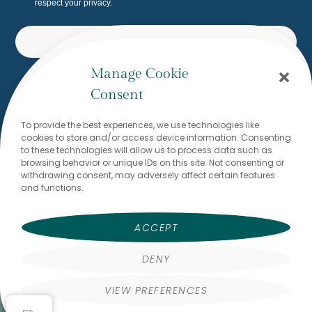
respect your privacy.
SUBSCRIBE
Manage Cookie
Built with Kit
Consent
To provide the best experiences, we use technologies like
Would you like to write to me? I
cookies to store and/or access device information. Consenting
look forward to reading from
to these technologies will allow us to process data such as
browsing behavior or unique IDs on this site. Not consenting or
you!
withdrawing consent, may adversely affect certain features
and functions.
Dr. Stefanie Brodmann
stefanie@thewritingflow.com
ACCEPT
DENY
VIEW PREFERENCES
FAQs
Terms & Conditions
Privacy Policy
Imprint