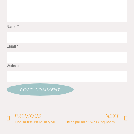
Name
*
Email
*
Website
PREVIOUS
NEXT
The artist child in you
Blogparade: Working Mom – Where do you draw your strength from?