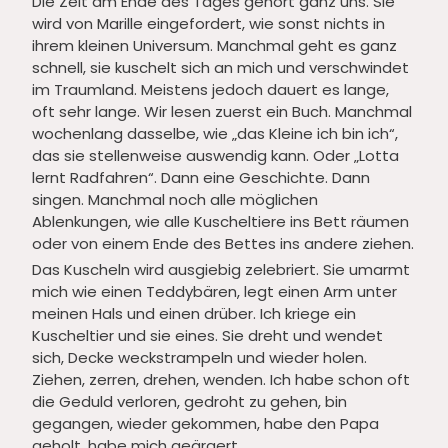
Die Zeit am Ende des Tages gehört ganz uns. Sie
wird von Marille eingefordert, wie sonst nichts in
ihrem kleinen Universum. Manchmal geht es ganz
schnell, sie kuschelt sich an mich und verschwindet
im Traumland. Meistens jedoch dauert es lange,
oft sehr lange. Wir lesen zuerst ein Buch. Manchmal
wochenlang dasselbe, wie „das Kleine ich bin ich“,
das sie stellenweise auswendig kann. Oder „Lotta
lernt Radfahren“. Dann eine Geschichte. Dann
singen. Manchmal noch alle möglichen
Ablenkungen, wie alle Kuscheltiere ins Bett räumen
oder von einem Ende des Bettes ins andere ziehen.
Das Kuscheln wird ausgiebig zelebriert. Sie umarmt
mich wie einen Teddybären, legt einen Arm unter
meinen Hals und einen drüber. Ich kriege ein
Kuscheltier und sie eines. Sie dreht und wendet
sich, Decke weckstrampeln und wieder holen.
Ziehen, zerren, drehen, wenden. Ich habe schon oft
die Geduld verloren, gedroht zu gehen, bin
gegangen, wieder gekommen, habe den Papa
geholt, habe mich geärgert.