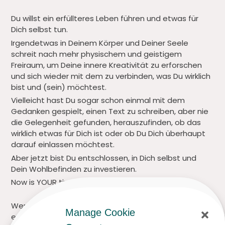
Du willst ein erfüllteres Leben führen und etwas für
Dich selbst tun.
Irgendetwas in Deinem Körper und Deiner Seele
schreit nach mehr physischem und geistigem
Freiraum, um Deine innere Kreativität zu erforschen
und sich wieder mit dem zu verbinden, was Du wirklich
bist und (sein) möchtest.
Vielleicht hast Du sogar schon einmal mit dem
Gedanken gespielt, einen Text zu schreiben, aber nie
die Gelegenheit gefunden, herauszufinden, ob das
wirklich etwas für Dich ist oder ob Du Dich überhaupt
darauf einlassen möchtest.
Aber jetzt bist Du entschlossen, in Dich selbst und
Dein Wohlbefinden zu investieren.
Now is YOUR time to lead a more fulfilling life!
Wenn Du dich immer noch fragst, ob Du es Dir
Manage Cookie
erlauben kannst, Zeit für Dich selbst und nur für Dich