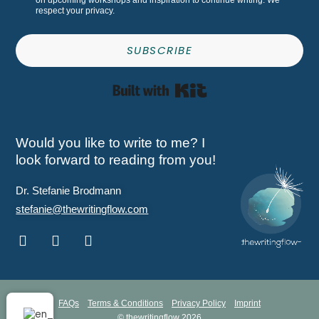
on upcoming workshops and inspiration to continue writing. We
respect your privacy.
SUBSCRIBE
Built with Kit
Would you like to write to me? I
look forward to reading from you!
Dr. Stefanie Brodmann
stefanie@thewritingflow.com
FAQs
Terms & Conditions
Privacy Policy
Imprint
© thewritingflow 2026