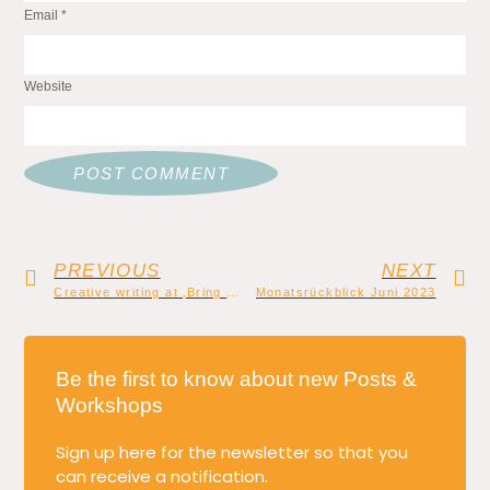
Email
*
Website
PREVIOUS
NEXT
Creative writing at ‚Bring your kid to work day‘
Monatsrückblick Juni 2023
Be the first to know about new Posts &
Workshops
Sign up here for the newsletter so that you
can receive a notification.