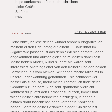
https://ankecras.de/ein-buch-schreiben/
Liebe Grüße!
Stefanie
Reply
27. October 2023 at 10:41
Stefanie
says:
Liebe Anke, ich lese deinen wunderschönen Blogartikel an
meinem ersten Urlaubstag auf einem … Bauernhof im
Allgäu!! Wie passend ist das denn? Wir sind gestern Abend
angekommen und durften gleich beim Melken dabei sein.
Meine beiden Kinder, 6 und 8 Jahre alt, waren sehr
interessiert. Allerdings eher von den Kälbern und den beiden
Schweinen, als vom Melken. Wir haben frische Milch mit in
unsere Ferienwohnung genommen – sie schmeckt viel
besser als zuhause, meint meine Tochter. Ich finde deine
Gedanken zu deinem Buch sehr spannend! Vielleicht
könntest du ja jetzt den Herbst dazu nutzen, immer mal
wieder kleine Schreibeinheiten einzulegen, in denen du
einfach drauf losschiebst, ohne vorher ein Konzept zu
haben. Schreibe deine Gedanken nieder. Gib dir selbst