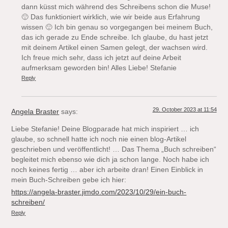
dann küsst mich während des Schreibens schon die Muse!
🙂 Das funktioniert wirklich, wie wir beide aus Erfahrung
wissen 🙂 Ich bin genau so vorgegangen bei meinem Buch,
das ich gerade zu Ende schreibe. Ich glaube, du hast jetzt
mit deinem Artikel einen Samen gelegt, der wachsen wird.
Ich freue mich sehr, dass ich jetzt auf deine Arbeit
aufmerksam geworden bin! Alles Liebe! Stefanie
Reply
29. October 2023 at 11:54
Angela Braster
says:
Liebe Stefanie! Deine Blogparade hat mich inspiriert … ich
glaube, so schnell hatte ich noch nie einen blog-Artikel
geschrieben und veröffentlicht! … Das Thema „Buch schreiben“
begleitet mich ebenso wie dich ja schon lange. Noch habe ich
noch keines fertig … aber ich arbeite dran! Einen Einblick in
mein Buch-Schreiben gebe ich hier:
https://angela-braster.jimdo.com/2023/10/29/ein-buch-
schreiben/
Reply