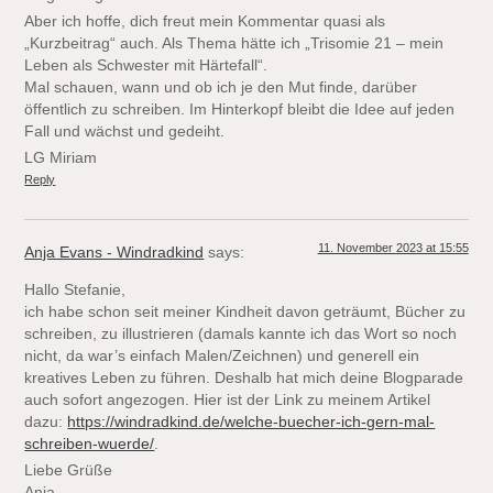
Aber ich hoffe, dich freut mein Kommentar quasi als
„Kurzbeitrag“ auch. Als Thema hätte ich „Trisomie 21 – mein
Leben als Schwester mit Härtefall“.
Mal schauen, wann und ob ich je den Mut finde, darüber
öffentlich zu schreiben. Im Hinterkopf bleibt die Idee auf jeden
Fall und wächst und gedeiht.
LG Miriam
Reply
11. November 2023 at 15:55
Anja Evans - Windradkind
says:
Hallo Stefanie,
ich habe schon seit meiner Kindheit davon geträumt, Bücher zu
schreiben, zu illustrieren (damals kannte ich das Wort so noch
nicht, da war’s einfach Malen/Zeichnen) und generell ein
kreatives Leben zu führen. Deshalb hat mich deine Blogparade
auch sofort angezogen. Hier ist der Link zu meinem Artikel
dazu:
https://windradkind.de/welche-buecher-ich-gern-mal-
schreiben-wuerde/
.
Liebe Grüße
Anja