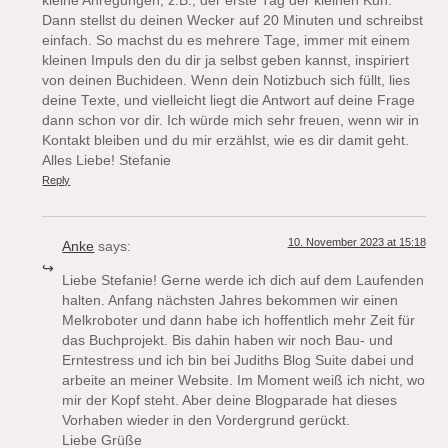
kleine Anregungen, z.B., der erste Tag der kleinen Kuh.
Dann stellst du deinen Wecker auf 20 Minuten und schreibst
einfach. So machst du es mehrere Tage, immer mit einem
kleinen Impuls den du dir ja selbst geben kannst, inspiriert
von deinen Buchideen. Wenn dein Notizbuch sich füllt, lies
deine Texte, und vielleicht liegt die Antwort auf deine Frage
dann schon vor dir. Ich würde mich sehr freuen, wenn wir in
Kontakt bleiben und du mir erzählst, wie es dir damit geht.
Alles Liebe! Stefanie
Reply
10. November 2023 at 15:18
Anke
says:
Liebe Stefanie! Gerne werde ich dich auf dem Laufenden
halten. Anfang nächsten Jahres bekommen wir einen
Melkroboter und dann habe ich hoffentlich mehr Zeit für
das Buchprojekt. Bis dahin haben wir noch Bau- und
Erntestress und ich bin bei Judiths Blog Suite dabei und
arbeite an meiner Website. Im Moment weiß ich nicht, wo
mir der Kopf steht. Aber deine Blogparade hat dieses
Vorhaben wieder in den Vordergrund gerückt.
Liebe Grüße