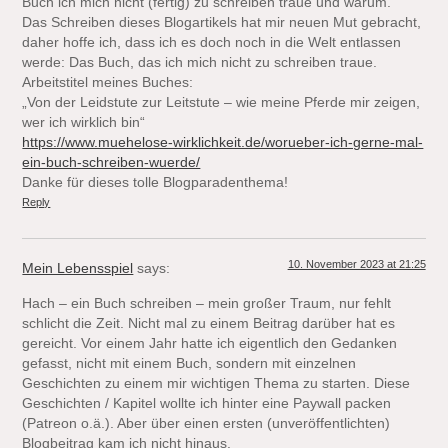
Buch ich mich nicht (fertig) zu schreiben traue und warum.
Das Schreiben dieses Blogartikels hat mir neuen Mut gebracht,
daher hoffe ich, dass ich es doch noch in die Welt entlassen
werde: Das Buch, das ich mich nicht zu schreiben traue.
Arbeitstitel meines Buches:
„Von der Leidstute zur Leitstute – wie meine Pferde mir zeigen,
wer ich wirklich bin“
https://www.muehelose-wirklichkeit.de/worueber-ich-gerne-mal-
ein-buch-schreiben-wuerde/
Danke für dieses tolle Blogparadenthema!
Reply
10. November 2023 at 21:25
Mein Lebensspiel
says:
Hach – ein Buch schreiben – mein großer Traum, nur fehlt
schlicht die Zeit. Nicht mal zu einem Beitrag darüber hat es
gereicht. Vor einem Jahr hatte ich eigentlich den Gedanken
gefasst, nicht mit einem Buch, sondern mit einzelnen
Geschichten zu einem mir wichtigen Thema zu starten. Diese
Geschichten / Kapitel wollte ich hinter eine Paywall packen
(Patreon o.ä.). Aber über einen ersten (unveröffentlichten)
Blogbeitrag kam ich nicht hinaus.