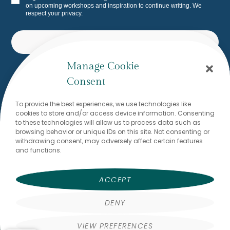
on upcoming workshops and inspiration to continue writing. We
respect your privacy.
SUBSCRIBE
Manage Cookie
Built with Kit
Consent
To provide the best experiences, we use technologies like
Would you like to write to me? I
cookies to store and/or access device information. Consenting
look forward to reading from
to these technologies will allow us to process data such as
browsing behavior or unique IDs on this site. Not consenting or
you!
withdrawing consent, may adversely affect certain features
and functions.
Dr. Stefanie Brodmann
stefanie@thewritingflow.com
ACCEPT
DENY
VIEW PREFERENCES