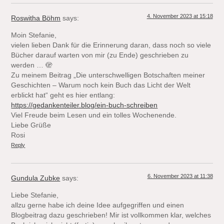
4. November 2023 at 15:18
Roswitha Böhm
says:
Moin Stefanie,
vielen lieben Dank für die Erinnerung daran, dass noch so viele
Bücher darauf warten von mir (zu Ende) geschrieben zu
werden … 🫣
Zu meinem Beitrag „Die unterschwelligen Botschaften meiner
Geschichten – Warum noch kein Buch das Licht der Welt
erblickt hat“ geht es hier entlang:
https://gedankenteiler.blog/ein-buch-schreiben
Viel Freude beim Lesen und ein tolles Wochenende.
Liebe Grüße
Rosi
Reply
6. November 2023 at 11:38
Gundula Zubke
says:
Liebe Stefanie,
allzu gerne habe ich deine Idee aufgegriffen und einen
Blogbeitrag dazu geschrieben! Mir ist vollkommen klar, welches