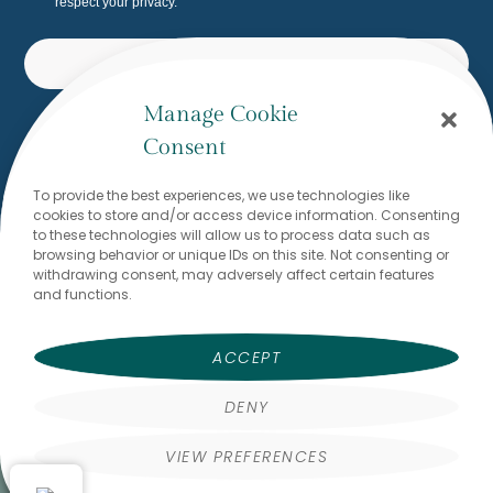
respect your privacy.
SUBSCRIBE
Manage Cookie
Built with Kit
Consent
To provide the best experiences, we use technologies like
Would you like to write to me? I
cookies to store and/or access device information. Consenting
look forward to reading from
to these technologies will allow us to process data such as
browsing behavior or unique IDs on this site. Not consenting or
you!
withdrawing consent, may adversely affect certain features
and functions.
Dr. Stefanie Brodmann
stefanie@thewritingflow.com
ACCEPT
DENY
VIEW PREFERENCES
FAQs
Terms & Conditions
Privacy Policy
Imprint