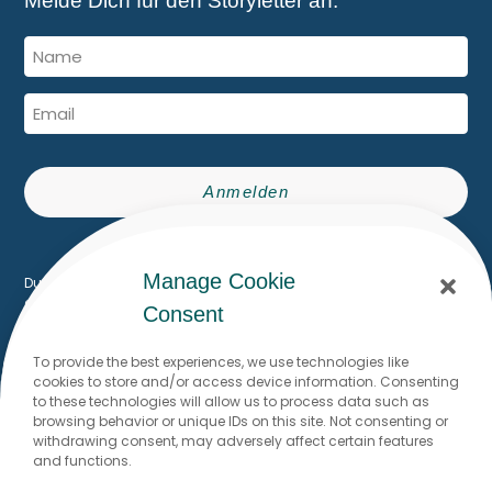
Melde Dich für den Storyletter an.
Anmelden
Built with Kit
Manage Cookie
Du erhältst den The Writing Flow Storyletter per E-Mail. Du kannst
dich jederzeit mit einem Klick abmelden.
Consent
To provide the best experiences, we use technologies like
cookies to store and/or access device information. Consenting
Du möchtest mit mir schreiben?
to these technologies will allow us to process data such as
browsing behavior or unique IDs on this site. Not consenting or
Ich freue mich, von dir zu lesen!
withdrawing consent, may adversely affect certain features
and functions.
Dr. Stefanie Brodmann