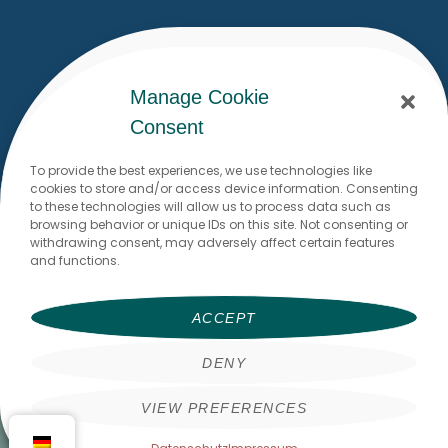
Manage Cookie
Consent
To provide the best experiences, we use technologies like
cookies to store and/or access device information. Consenting
to these technologies will allow us to process data such as
browsing behavior or unique IDs on this site. Not consenting or
withdrawing consent, may adversely affect certain features
and functions.
ACCEPT
DENY
FAQs
AGB
Datenschutz
Impressum
VIEW PREFERENCES
© thewritingflow 2026