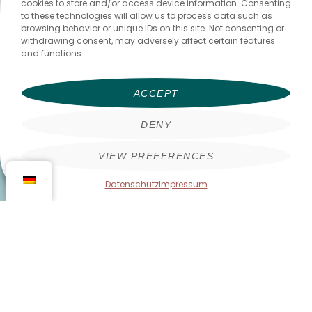
cookies to store and/or access device information. Consenting
to these technologies will allow us to process data such as
browsing behavior or unique IDs on this site. Not consenting or
withdrawing consent, may adversely affect certain features
and functions.
ACCEPT
DENY
VIEW PREFERENCES
Ja du darfst! Bist du bereit, den ersten
Schritt zu machen?
Datenschutz
Impressum
Falls du dich immer noch fragst, ob du dir erlauben
kannst, Zeit nur für dich zu nehmen, sage ich: Ja! Ja,
du kannst! Und das solltest du auch! Forschung zeigt:
Schreiben ist gut für deine Gesundheit. Es baut nicht
nur Stress ab und verringert emotionale Spannungen,
sondern verbessert auch das allgemeine
Wohlbefinden und die geistige Klarheit.