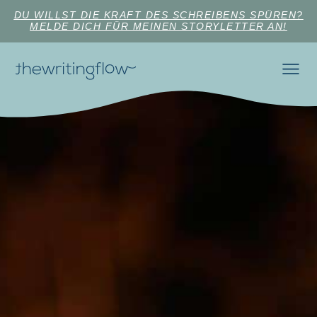
DU WILLST DIE KRAFT DES SCHREIBENS SPÜREN?
MELDE DICH FÜR MEINEN STORYLETTER AN!