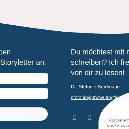
ben
Du möchtest mit 
Storyletter an.
schreiben? Ich fr
von dir zu lesen!
Dr. Stefanie Brodmann
stefanie@thewritingflow.c
To provide t
and/or acces
lt with Kit