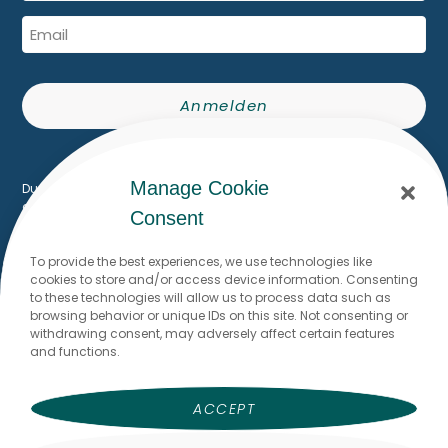
Anmelden
Built with Kit
Manage Cookie
Du erhältst den The Writing Flow Storyletter per E-Mail. Du kannst
dich jederzeit mit einem Klick abmelden.
Consent
To provide the best experiences, we use technologies like
cookies to store and/or access device information. Consenting
Du möchtest mit mir schreiben?
to these technologies will allow us to process data such as
browsing behavior or unique IDs on this site. Not consenting or
Ich freue mich, von dir zu lesen!
withdrawing consent, may adversely affect certain features
and functions.
Dr. Stefanie Brodmann
stefanie@thewritingflow.com
ACCEPT