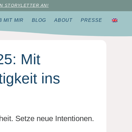
N STORYLETTER AN!
 MIT MIR
BLOG
ABOUT
PRESSE
25: Mit
igkeit ins
heit. Setze neue Intentionen.