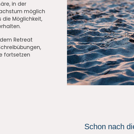
re, in der
achstum möglich
s die Möglichkeit,
rhalten.
 dem Retreat
Schreibübungen,
e fortsetzen
Schon nach di