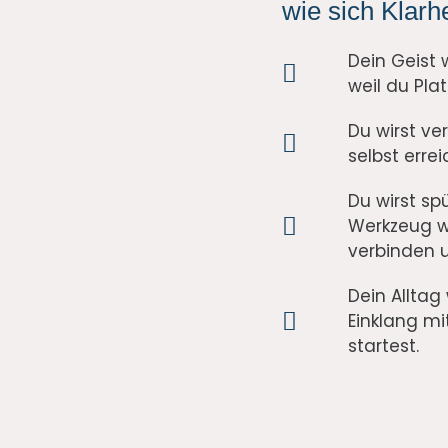
wie sich Klarhe
Dein Geist w
weil du Pla
Du wirst ve
selbst erre
Du wirst sp
Werkzeug wir
verbinden u
Dein Alltag
Einklang m
startest.