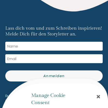
Lass dich vom und zum Schreiben inspirieren!
Melde Dich für den Storyletter an.
Anmelden
Built with Kit
Manage Cookie
Du erhältst den The Writing Flow Storyletter per E-Mail. Du kannst
dich jederzeit mit einem Klick abmelden.
Consent