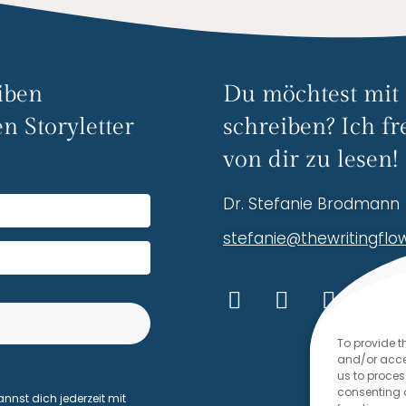
iben
Du möchtest mit
n Storyletter
schreiben? Ich fr
von dir zu lesen!
Dr. Stefanie Brodmann
stefanie@thewritingfl
To provide t
and/or acces
lt with Kit
us to proces
consenting 
annst dich jederzeit mit