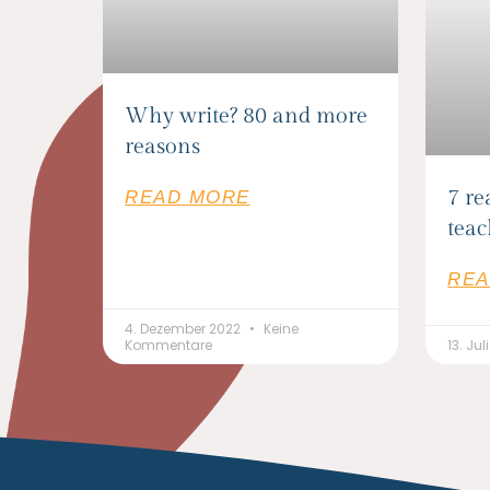
Why write? 80 and more
reasons
7 re
READ MORE
teac
REA
4. Dezember 2022
Keine
Kommentare
13. Ju