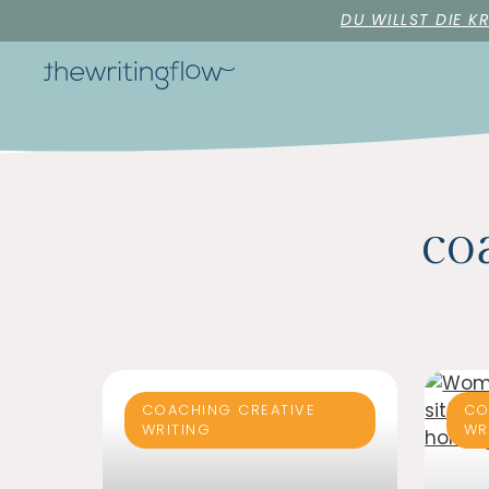
DU WILLST DIE K
co
COACHING CREATIVE
CO
WRITING
WR