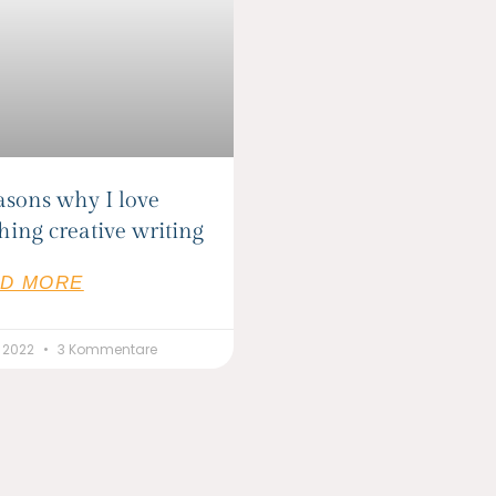
asons why I love
hing creative writing
D MORE
li 2022
3 Kommentare