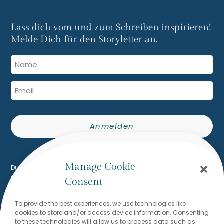
Lass dich vom und zum Schreiben inspirieren!
Melde Dich für den Storyletter an.
Anmelden
Built with Kit
Manage Cookie
Du erhältst den The Writing Flow Storyletter per E-Mail. Du kannst
dich jederzeit mit einem Klick abmelden.
Consent
To provide the best experiences, we use technologies like
cookies to store and/or access device information. Consenting
Du möchtest mit mir schreiben?
to these technologies will allow us to process data such as