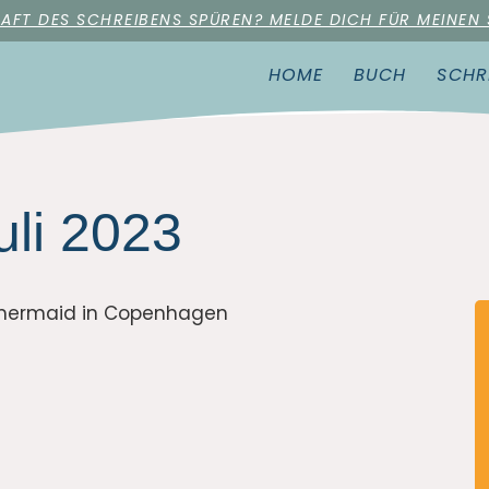
RAFT DES SCHREIBENS SPÜREN? MELDE DICH FÜR MEINEN
HOME
BUCH
SCHR
uli 2023