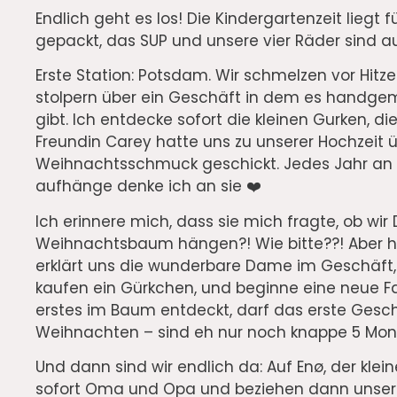
Endlich geht es los! Die Kindergartenzeit liegt f
gepackt, das SUP und unsere vier Räder sind a
Erste Station: Potsdam. Wir schmelzen vor Hitz
stolpern über ein Geschäft in dem es handg
gibt. Ich entdecke sofort die kleinen Gurken, 
Freundin Carey hatte uns zu unserer Hochzeit
Weihnachtsschmuck geschickt. Jedes Jahr a
aufhänge denke ich an sie ❤️
Ich erinnere mich, dass sie mich fragte, ob wi
Weihnachtsbaum hängen?! Wie bitte??! Aber h
erklärt uns die wunderbare Dame im Geschäft,
kaufen ein Gürkchen, und beginne eine neue Fa
erstes im Baum entdeckt, darf das erste Gesch
Weihnachten – sind eh nur noch knappe 5 Mona
Und dann sind wir endlich da: Auf Enø, der klei
sofort Oma und Opa und beziehen dann unse