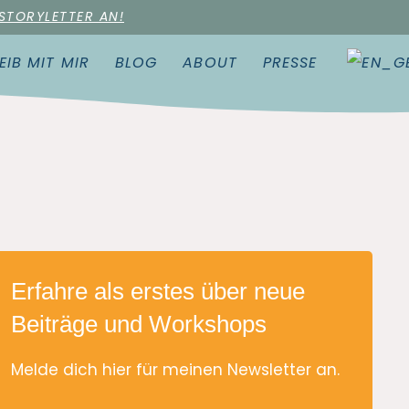
 STORYLETTER AN!
EIB MIT MIR
BLOG
ABOUT
PRESSE
Erfahre als erstes über neue
Beiträge und Workshops
Melde dich hier für meinen Newsletter an.