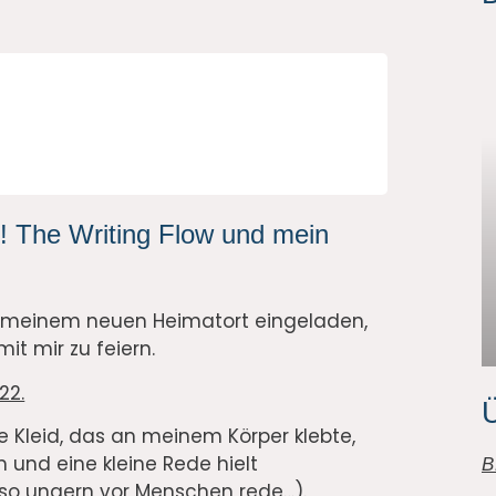
te! The Writing Flow und mein
n meinem neuen Heimatort eingeladen,
t mir zu feiern.
22.
Ü
e Kleid, das an meinem Körper klebte,
nd eine kleine Rede hielt
B
h so ungern vor Menschen rede…).