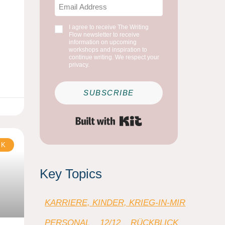
I agree to receive The Writing
Flow newsletter to receive
information on upcoming
workshops and inspiration to
continue writing. We respect your
privacy.
SUBSCRIBE
Built with Kit
CK
Key Topics
KARRIERE, KINDER, KRIEG-IN-MIR
PERSONAL
12/12
RÜCKBLICK