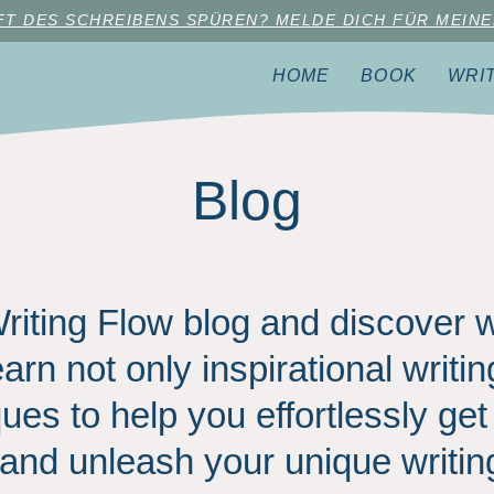
AFT DES SCHREIBENS SPÜREN? MELDE DICH FÜR MEINE
HOME
BOOK
WRI
Blog
Writing Flow blog and discove
rn not only inspirational writing
es to help you effortlessly get 
 and unleash your unique writin