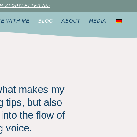
N STORYLETTER AN!
TE WITH ME
BLOG
ABOUT
MEDIA
r what makes my
 tips, but also
into the flow of
g voice.